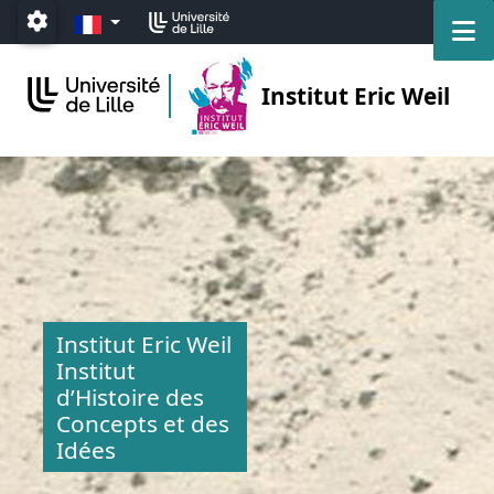
Accéder au menu principal
Accéder au contenu
FR
M
Paramétrage
Institut Eric Weil
Institut Eric Weil
Institut
d’Histoire des
Concepts et des
Idées