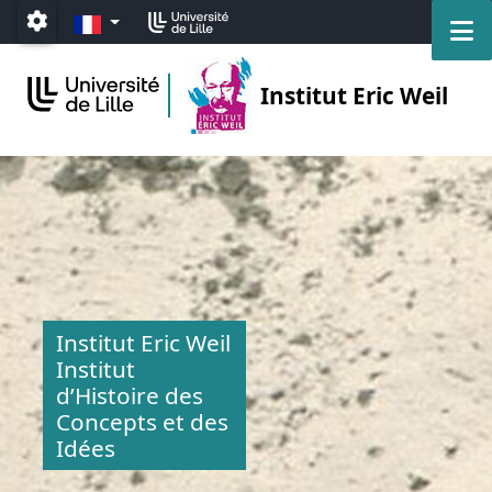
Accéder au menu principal
Accéder au contenu
FR
M
Paramétrage
Institut Eric Weil
Institut Eric Weil
Institut
d’Histoire des
Concepts et des
Idées