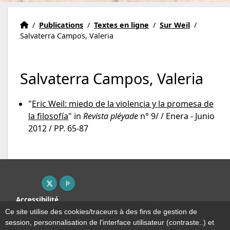
Institut Eric Weil
Accueil
/
Publications
/
Textes en ligne
/
Sur Weil
/
Salvaterra Campos, Valeria
Salvaterra Campos, Valeria
"
Eric Weil: miedo de la violencia y la promesa de
la filosofía
" in
Revista pléyade
n° 9/ / Enera - Junio
2012 / PP. 65-87
X ( nouvelle fenêtre)
Page pro ( nouvelle fenêtre)
Accessibilité
Plan du site
Ce site utilise des cookies/traceurs à des fins de gestion de
Mentions légales
session, personnalisation de l'interface utilisateur (contraste..) et
Plan et contact