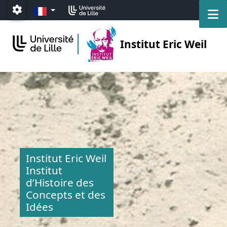
Accéder au menu principal
Accéder au contenu
FR
M
Paramétrage
Institut Eric Weil
Institut Eric Weil
Institut
d’Histoire des
Concepts et des
Idées