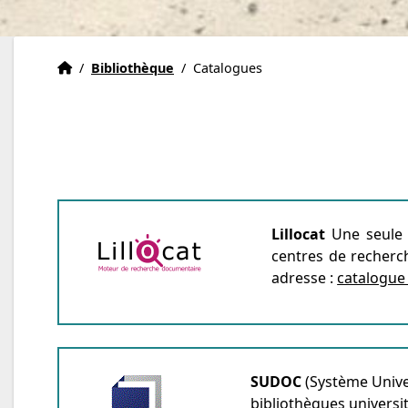
Institut Eric Weil
Accueil
/
Bibliothèque
/
Catalogues
Lillocat
Une seule 
centres de recherch
adresse :
catalogue
SUDOC
(Système Univer
bibliothèques universit