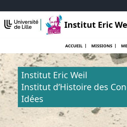
Accéder au menu principal
Accéder au contenu
Institut Eric We
Ouvrir le sous menu de Accueil
Ouvr
ACCUEIL
MISSIONS
ME
Institut Eric Weil
Institut d’Histoire des Co
Idées