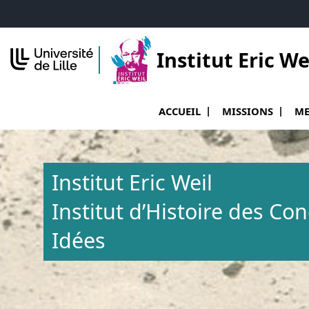
Accéder au menu principal
Accéder au contenu
Institut Eric We
Ouvrir le sous menu de Accueil
Ouvr
ACCUEIL
MISSIONS
ME
Institut Eric Weil
Institut d’Histoire des Co
Idées