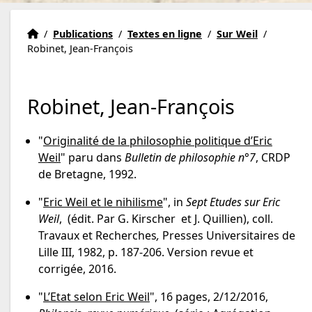
Institut Eric Weil
Accueil
/
Publications
/
Textes en ligne
/
Sur Weil
/
Robinet, Jean-François
Robinet, Jean-François
"
Originalité de la philosophie politique d’Eric
Weil
" paru dans
Bulletin de philosophie n°7
, CRDP
de Bretagne, 1992.
"
Eric Weil et le nihilisme
"
,
in
Sept Etudes sur Eric
Weil
, (édit. Par G. Kirscher et J. Quillien), coll.
Travaux et Recherches
,
Presses Universitaires de
Lille III, 1982, p. 187-206. Version revue et
corrigée, 2016.
"
L’Etat selon Eric Weil
", 16 pages, 2/12/2016,