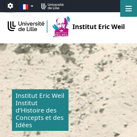
Accéder au menu principal
Accéder au contenu
FR
M
Paramétrage
Institut Eric Weil
Institut Eric Weil
Institut
d’Histoire des
Concepts et des
Idées