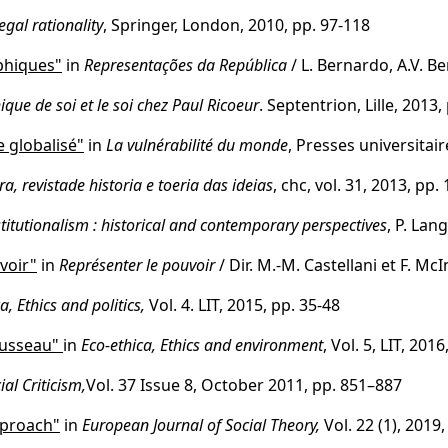
gal rationality
, Springer, London, 2010, pp. 97-118
ophiques"
in
Representações da República
/ L. Bernardo, A.V. B
hique de soi et le soi chez Paul Ricoeur
. Septentrion, Lille, 2013
 globalisé"
in
La vulnérabilité du monde
, Presses universitai
ra, revistade historia e toeria das ideias
, chc, vol. 31, 2013, pp.
itutionalism : historical and contemporary perspectives
, P. Lan
voir"
in
Représenter le pouvoir
/ Dir. M.-M. Castellani et F. M
a, Ethics and politics,
Vol. 4. LIT, 2015, pp. 35-48
ousseau"
in
Eco-ethica, Ethics and environment
, Vol. 5, LIT, 201
al Criticism,
Vol. 37 Issue 8, October 2011, pp. 851–887
pproach"
in
European Journal of Social Theory,
Vol. 22 (1), 2019,