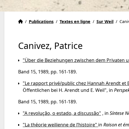
Institut Eric Weil
Accueil
/
Publications
/
Textes en ligne
/
Sur Weil
/
Cani
Canivez, Patrice
"Über die Beziehungen zwischen dem Privaten un
Band 15, 1989, pp. 161-189.
"Le rapport privé/public chez Hannah Arendt et E
Öffentlichen bei H. Arendt und E. Weil", in
Perspek
Band 15, 1989, pp. 161-189.
"A revolução, o estado, a discussão"
, in
Síntese N
"La théorie weilienne de l’histoire"
in
Raison et ém