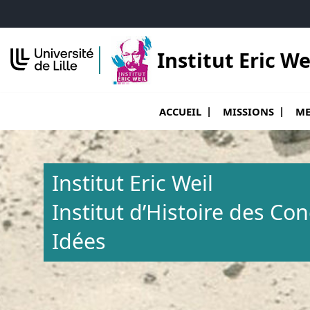
Accéder au menu principal
Accéder au contenu
Institut Eric We
Ouvrir le sous menu de Accueil
Ouvr
ACCUEIL
MISSIONS
ME
Institut Eric Weil
Institut d’Histoire des Co
Idées