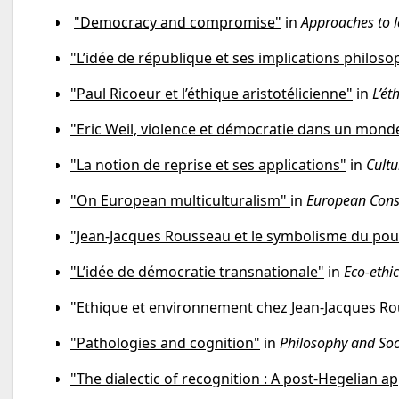
"Democracy and compromise"
in
Approaches to le
"L’idée de république et ses implications philos
"Paul Ricoeur et l’éthique aristotélicienne"
in
L’ét
"Eric Weil, violence et démocratie dans un monde
"La notion de reprise et ses applications"
in
Cultu
"On European multiculturalism"
in
European Const
"Jean-Jacques Rousseau et le symbolisme du pou
"L’idée de démocratie transnationale"
in
Eco-ethic
"Ethique et environnement chez Jean-Jacques R
"Pathologies and cognition"
in
Philosophy and Soci
"The dialectic of recognition : A post-Hegelian a