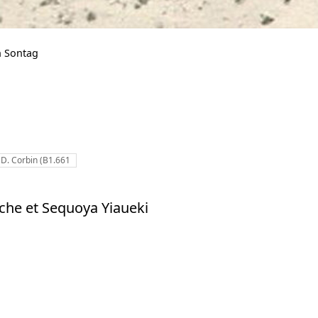
n Sontag
e D. Corbin (B1.661
oche et Sequoya Yiaueki