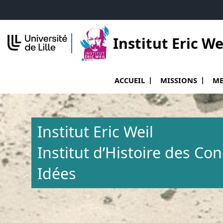
Accéder au menu principal
Accéder au contenu
Institut Eric We
Ouvrir le sous menu de Accueil
Ouvr
ACCUEIL
MISSIONS
ME
Institut Eric Weil
Institut d’Histoire des Co
Idées