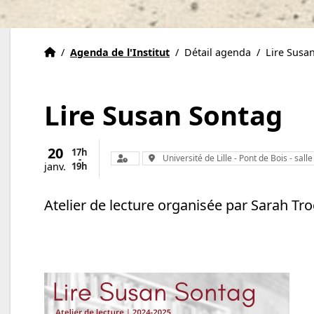
Institut Eric Weil
Accueil
/
Agenda de l'Institut
/
Détail agenda
/
Lire Susa
Lire Susan Sontag
20
17h
Organisateur :
Lieu :
Université de Lille - Pont de Bois - sall
-
19h
janv.
Atelier de lecture organisée par Sarah Tr