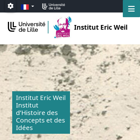
Accéder au menu principal
Accéder au contenu
FR
M
Paramétrage
Institut Eric Weil
Institut Eric Weil
Institut
d’Histoire des
Concepts et des
Idées