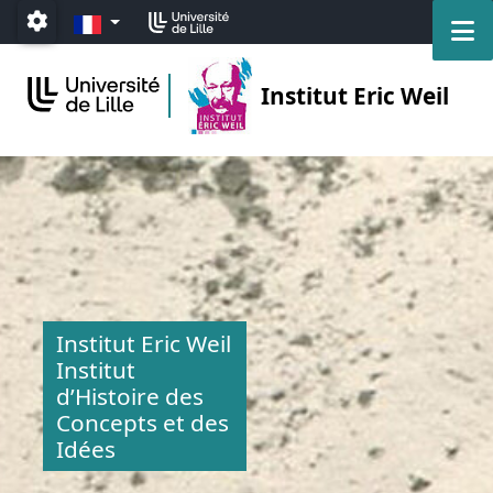
Accéder au menu principal
Accéder au contenu
FR
M
Paramétrage
Institut Eric Weil
Institut Eric Weil
Institut
d’Histoire des
Concepts et des
Idées