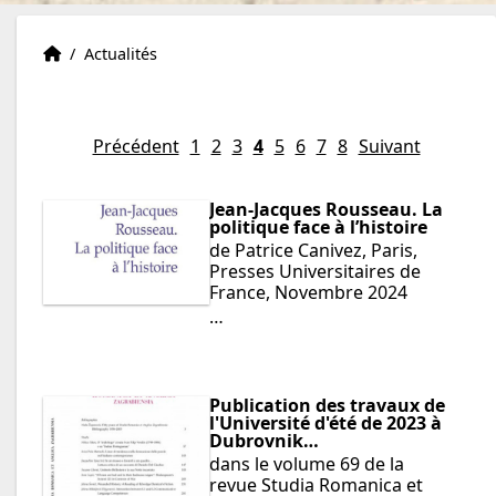
Institut Eric Weil
Accueil
/
Actualités
Précédent
1
2
3
4
5
6
7
8
Suivant
Jean-Jacques Rousseau. La
politique face à l’histoire
de Patrice Canivez, Paris,
Presses Universitaires de
France, Novembre 2024
…
Publication des travaux de
l'Université d'été de 2023 à
Dubrovnik…
dans le volume 69 de la
revue Studia Romanica et