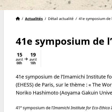
Institut Eric Weil
Accueil
/
Actualités
/
Détail actualité
/
41e symposium de l’
41e symposium de l’
15
19
avril
avril
Du
au
08h
18h
41e symposium de l’Imamichi Institute for 
(EHESS) de Paris, sur le thème : « The Worl
Noriko Hashimoto (Aoyama Gakuin Universi
e
41
symposium de l’
Imamichi Institute for Eco-Ethica