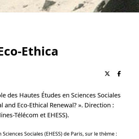
Eco-Ethica
Partager su
Partag
cole des Hautes Études en Sciences Sociales
al and Eco-Ethical Renewal? ». Direction :
Mines-Télécom et EHESS).
n Sciences Sociales (EHESS) de Paris, sur le thème :