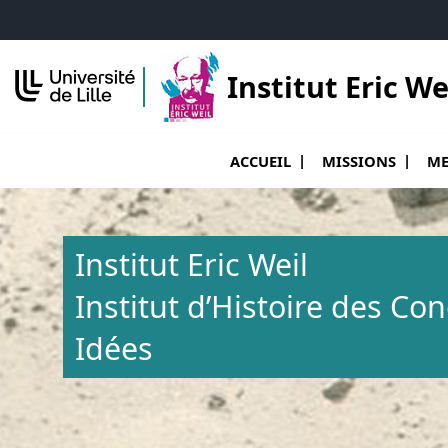
Accéder au menu principal
Accéder au contenu
Institut Eric We
Ouvrir le sous menu de Accueil
Ouvr
ACCUEIL
MISSIONS
ME
Institut Eric Weil
Institut d’Histoire des Co
Idées