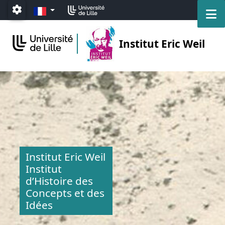
Accéder au menu principal
Accéder au contenu
FR
M
Paramétrage
Institut Eric Weil
Institut Eric Weil
Institut
d’Histoire des
Concepts et des
Idées