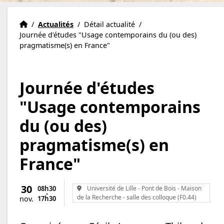
Institut Eric Weil
Accueil
/
Actualités
/
Détail actualité
/
Journée d'études "Usage contemporains du (ou des)
pragmatisme(s) en France"
Journée d'études
"Usage contemporains
du (ou des)
pragmatisme(s) en
France"
30
Lieu :
08h30
Université de Lille - Pont de Bois - Maison
-
de la Recherche - salle des colloque (F0.44)
17h
30
nov.