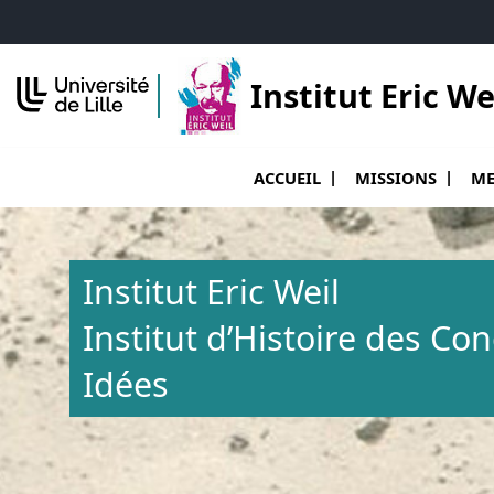
Accéder au menu principal
Accéder au contenu
Institut Eric We
Ouvrir le sous menu de Accueil
Ouvr
ACCUEIL
MISSIONS
ME
Institut Eric Weil
Institut d’Histoire des Co
Idées