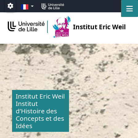
Accéder au menu principal
Accéder au contenu
FR
M
Paramétrage
Institut Eric Weil
Institut Eric Weil
Institut
d’Histoire des
Concepts et des
Idées