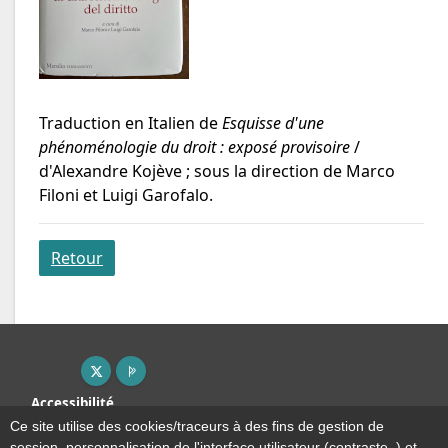
Traduction en Italien de
Esquisse d'une
phénoménologie du droit : exposé provisoire
/
d'Alexandre Kojève ; sous la direction de Marco
Filoni et Luigi Garofalo.
Retour
X ( nouvelle fenêtre)
Page pro ( nouvelle fenêtre)
Accessibilité
Plan du site
Ce site utilise des cookies/traceurs à des fins de gestion de
Mentions légales
session, personnalisation de l'interface utilisateur (contraste..) et