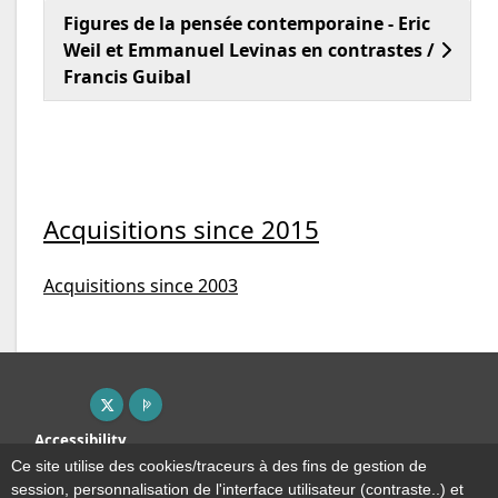
Figures de la pensée contemporaine - Eric
Weil et Emmanuel Levinas en contrastes /
Francis Guibal
Acquisitions since 2015
Acquisitions since 2003
X ( New window)
Page pro ( New window)
Accessibility
Sitemap
Ce site utilise des cookies/traceurs à des fins de gestion de
Terms & Conditions
session, personnalisation de l'interface utilisateur (contraste..) et