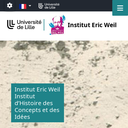
Accéder au menu principal
Accéder au contenu
FR
M
Paramétrage
Institut Eric Weil
Institut Eric Weil
Institut
d’Histoire des
Concepts et des
Idées