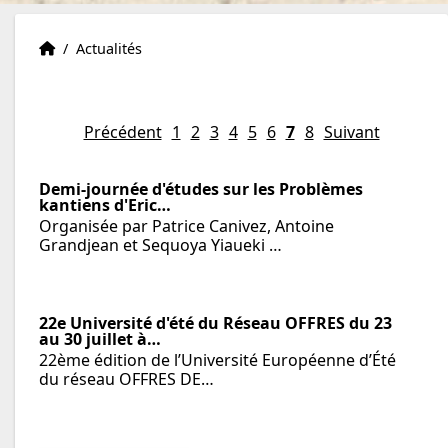
Institut Eric Weil
Accueil
/
Actualités
Précédent
1
2
3
4
5
6
7
8
Suivant
Demi-journée d'études sur les Problèmes
kantiens d'Eric…
Organisée par Patrice Canivez, Antoine
Grandjean et Sequoya Yiaueki …
22e Université d'été du Réseau OFFRES du 23
au 30 juillet à…
22ème édition de l’Université Européenne d’Été
du réseau OFFRES DE…