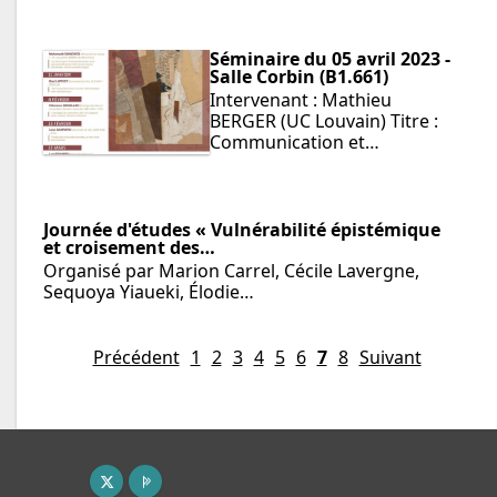
Séminaire du 05 avril 2023 -
Salle Corbin (B1.661)
Intervenant : Mathieu
BERGER (UC Louvain) Titre :
Communication et…
Journée d'études « Vulnérabilité épistémique
et croisement des…
Organisé par Marion Carrel, Cécile Lavergne,
Sequoya Yiaueki, Élodie…
Précédent
1
2
3
4
5
6
7
8
Suivant
X ( nouvelle fenêtre)
Page pro ( nouvelle fenêtre)